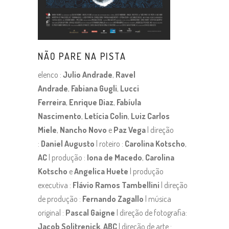
NÃO PARE NA PISTA
elenco :
Julio Andrade
,
Ravel
Andrade
,
Fabiana Gugli
,
Lucci
Ferreira
,
Enrique Diaz
,
Fabíula
Nascimento
,
Letícia Colin
,
Luiz Carlos
Miele
,
Nancho Novo
e
Paz Vega
| direção
:
Daniel Augusto
| roteiro :
Carolina Kotscho
,
AC
| produção :
Iona de Macedo
,
Carolina
Kotscho
e
Angelica Huete
| produção
executiva :
Flávio Ramos Tambellini
| direção
de produção :
Fernando Zagallo
| música
original :
Pascal Gaigne
| direção de fotografia:
Jacob Solitrenick
,
ABC
| direção de arte :