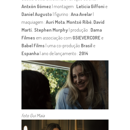
Antxón Gómez
| montagem :
Leticia Giffoni
e
Daniel Augusto
| figurino :
Ana Avelar
|
maquiagem :
Auri Mota
,
Montsé Ribé
,
David
Martí
,
Stephen Murphy
| produção :
Dama
Filmes
em associação com
G5IEVERCORE
e
Babel Films
| uma co-produção
Brasil
e
Espanha
| ano de lançamento :
2014
foto Gui Maia