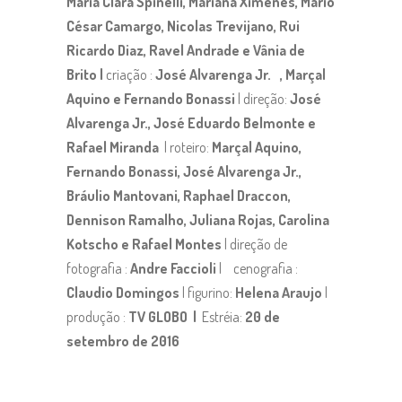
Maria Clara Spinelli, Mariana Ximenes, Mário
César Camargo, Nicolas Trevijano, Rui
Ricardo Diaz, Ravel Andrade e Vânia de
Brito |
criação :
José Alvarenga Jr. , Marçal
Aquino e Fernando Bonassi
| direção:
José
Alvarenga Jr., José Eduardo Belmonte e
Rafael Miranda
| roteiro:
Marçal Aquino,
Fernando Bonassi, José Alvarenga Jr.,
Bráulio Mantovani, Raphael Draccon,
Dennison Ramalho, Juliana Rojas, Carolina
Kotscho e Rafael Montes
| direção de
fotografia :
Andre Faccioli
| cenografia :
Claudio Domingos
| figurino:
Helena Araujo
|
produção :
TV GLOBO |
Estréia:
20 de
setembro de 2016