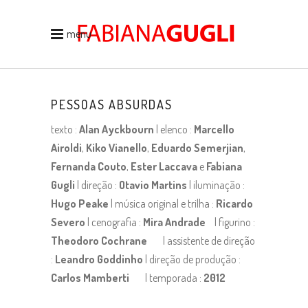
menu
PESSOAS ABSURDAS
texto :
Alan Ayckbourn
| elenco :
Marcello
Airoldi
,
Kiko Vianello
,
Eduardo Semerjian
,
Fernanda Couto
,
Ester Laccava
e
Fabiana
Gugli
| direção :
Otavio Martins
|
iluminação :
Hugo Peake
| música original e trilha :
Ricardo
Severo
| cenografia :
Mira Andrade
| figurino :
Theodoro Cochrane
| assistente de direção
:
Leandro Goddinho
| direção de produção :
Carlos Mamberti
| temporada :
2012